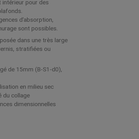
 intérieur pour des
plafonds.
igences d’absorption,
inurage sont possibles.
oposée dans une très large
vernis, stratifiées ou
ugé de 15mm (B-S1-d0),
lisation en milieu sec
 du collage
nces dimensionnelles