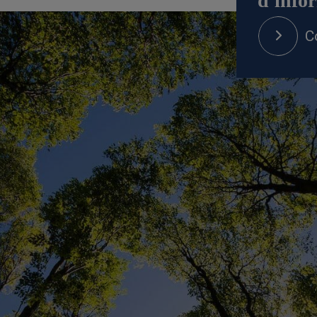
d'info
C