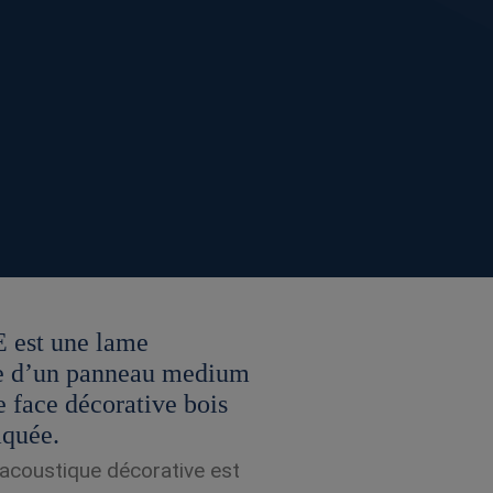
st une lame
e d’un panneau medium
e face décorative bois
aquée.
 acoustique décorative est