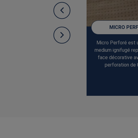
TOUPLAX
MICRO PER
TOUPLAX est un panneau
Micro Perforé est 
sandwich composé d’une âme
medium ignifugé rep
plomb entre 2 panneaux de
face décorative a
contreplaqué okoumé.
perforation de