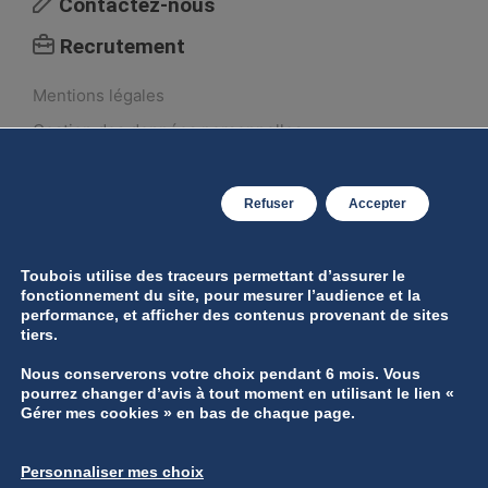
Contactez-nous
Recrutement
Mentions légales
Gestion des données personnelles
Gérer mes cookies
Refuser
Accepter
Toubois utilise des traceurs permettant d’assurer le
fonctionnement du site, pour mesurer l’audience et la
performance, et afficher des contenus provenant de sites
tiers.
Nous conserverons votre choix pendant 6 mois. Vous
pourrez changer d’avis à tout moment en utilisant le lien «
Gérer mes cookies » en bas de chaque page.
Groupe ARBOR © 2026 | Tous droits réservés
Personnaliser mes choix
Réalisation
B17 Communication